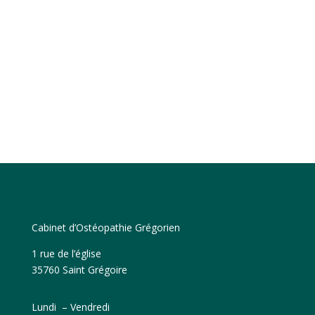
efficacité sur le corps.
Foncez les yeux fermés !"
Tom A.
Click Here
Cabinet d’Ostéopathie Grégorien
1 rue de l’église
35760 Saint Grégoire
Lundi – Vendredi