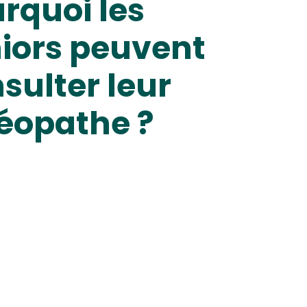
rquoi les
iors peuvent
sulter leur
éopathe ?