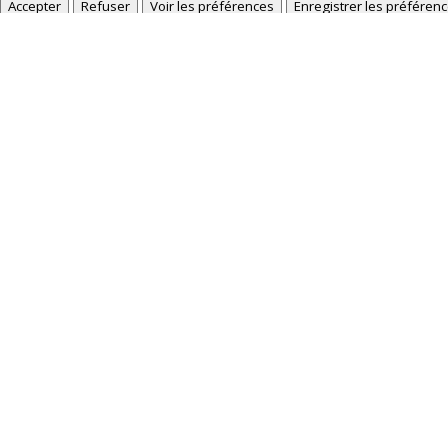
Accepter
Refuser
Voir les préférences
Enregistrer les préféren
Politique de cookies
Déclaration de confidentialité
L’ostéopath
En raison du vieillissement des articulations et 
travers différentes manipulations, le praticien pe