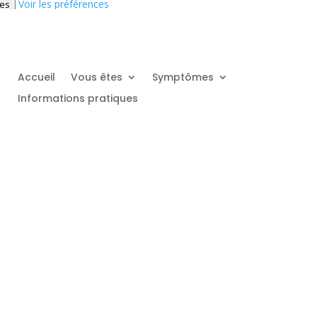
Voir les préférences
ces
Accueil
Vous êtes
Symptômes
Informations pratiques
ie pour les jeunes retraités et
des os, vous vous posez peut-être la question de consulter un ostéopat
ut apaiser certaines tensions musculaires et accroître la mobilité des a
Prendre RDV