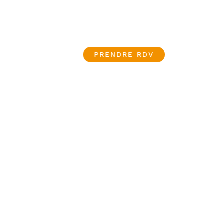
PRENDRE RDV
 les seniors
he pour certaines douleurs liées à l’âge. A
rticulations.